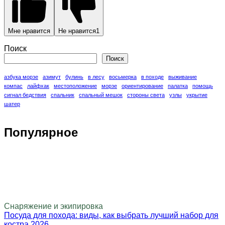
Мне нравится
Не нравится
1
Поиск
Поиск
азбука морзе
азимут
булинь
в лесу
восьмерка
в походе
выживание
компас
лайфхак
местоположение
морзе
ориентирование
палатка
помощь
сигнал бедствия
спальник
спальный мешок
стороны света
узлы
укрытие
шатер
Популярное
Снаряжение и экипировка
Посуда для похода: виды, как выбрать лучший набор для
костра 2026