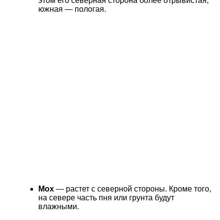
этом его северная сторона более отрывистая,
южная — пологая.
Мох
— растет с северной стороны. Кроме того,
на севере часть пня или грунта будут
влажными.