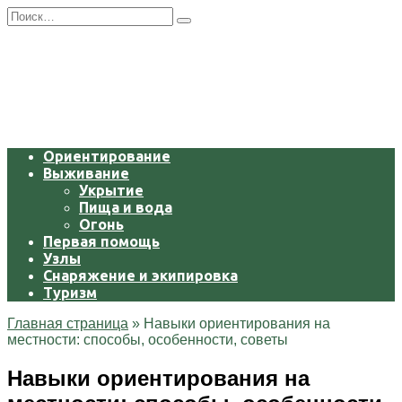
Перейти
Search
к
for:
содержанию
Ориентирование
Выживание
Укрытие
Пища и вода
Огонь
Первая помощь
Узлы
Снаряжение и экипировка
Туризм
Главная страница
»
Навыки ориентирования на
местности: способы, особенности, советы
Навыки ориентирования на