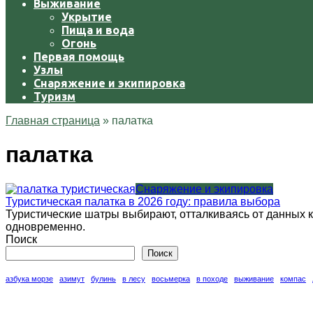
Выживание
Укрытие
Пища и вода
Огонь
Первая помощь
Узлы
Снаряжение и экипировка
Туризм
Главная страница
»
палатка
палатка
Снаряжение и экипировка
Туристическая палатка в 2026 году: правила выбора
Туристические шатры выбирают, отталкиваясь от данных кр
одновременно.
Поиск
Поиск
азбука морзе
азимут
булинь
в лесу
восьмерка
в походе
выживание
компас