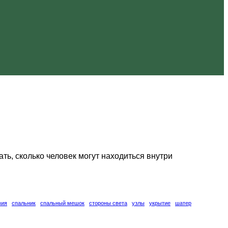
ть, сколько человек могут находиться внутри
вия
спальник
спальный мешок
стороны света
узлы
укрытие
шатер