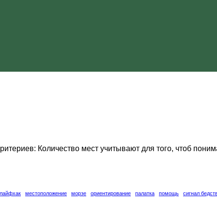
итериев: Количество мест учитывают для того, чтоб понима
лайфхак
местоположение
морзе
ориентирование
палатка
помощь
сигнал бедст