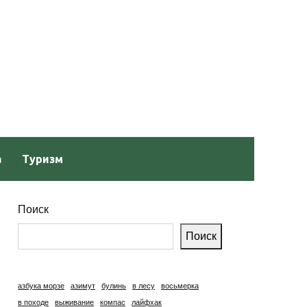
а
Туризм
Поиск
Поиск
азбука морзе
азимут
булинь
в лесу
восьмерка
в походе
выживание
компас
лайфхак