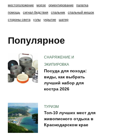
местоположение
морзе
ориентирование
палатка
помощь
сигнал бедствия
спальник
спальный мешок
стороны света
узлы
укрытие
шатер
Популярное
СНАРЯЖЕНИЕ И
ЭКИПИРОВКА
Посуда для похода:
виды, как выбрать
лучший набор для
костра 2026
ТУРИЗМ
Топ-10 лучших мест для
живописного отдыха в
Краснодарском крае