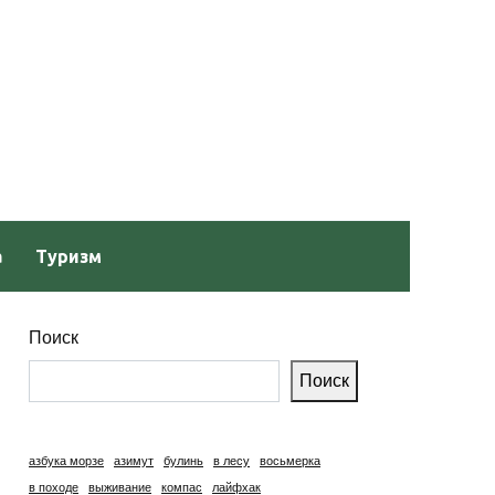
а
Туризм
Поиск
Поиск
азбука морзе
азимут
булинь
в лесу
восьмерка
в походе
выживание
компас
лайфхак