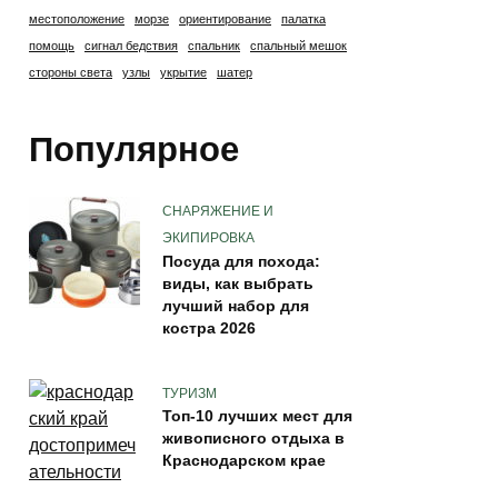
местоположение
морзе
ориентирование
палатка
помощь
сигнал бедствия
спальник
спальный мешок
стороны света
узлы
укрытие
шатер
Популярное
СНАРЯЖЕНИЕ И
ЭКИПИРОВКА
Посуда для похода:
виды, как выбрать
лучший набор для
костра 2026
ТУРИЗМ
Топ-10 лучших мест для
живописного отдыха в
Краснодарском крае